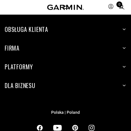
0
Total
items
in
OBSŁUGA KLIENTA
cart:
0
FIRMA
PLATFORMY
DLA BIZNESU
Polska | Poland