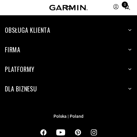
0
Total
items
in
cart:
OBSŁUGA KLIENTA
0
FIRMA
PLATFORMY
DLA BIZNESU
Polska | Poland