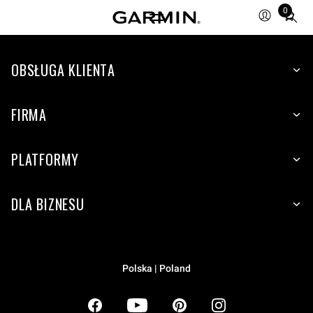
0
Total
items
in
OBSŁUGA KLIENTA
cart:
0
FIRMA
PLATFORMY
DLA BIZNESU
Polska | Poland