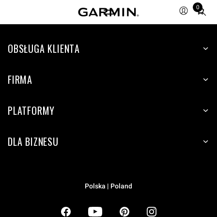
0
Total
items
in
OBSŁUGA KLIENTA
cart:
0
FIRMA
PLATFORMY
DLA BIZNESU
Polska | Poland