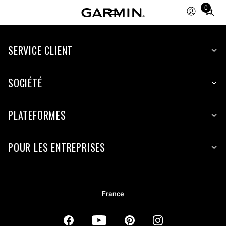
0
Total
items
in
SERVICE CLIENT
cart:
0
SOCIÉTÉ
PLATEFORMES
POUR LES ENTREPRISES
France