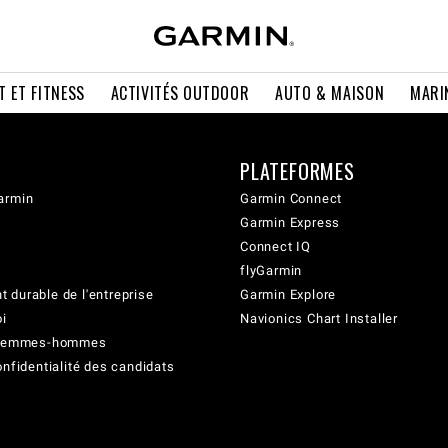
T ET FITNESS
ACTIVITÉS OUTDOOR
AUTO & MAISON
MARI
PLATEFORMES
armin
Garmin Connect
Garmin Express
Connect IQ
flyGarmin
 durable de l'entreprise
Garmin Explore
oi
Navionics Chart Installer
é femmes-hommes
onfidentialité des candidats