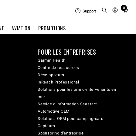
0
Total
Support
items
in
NE
AVIATION
PROMOTIONS
cart:
0
POUR LES ENTREPRISES
Garmin Health
Centre de ressources
Développeurs
inReach Professional
Solutions pour les primo-intervenants en
mer
Service d'information Seastar®
Automotive OEM
Solutions OEM pour camping-cars
Capteurs
Sponsoring d'entreprise