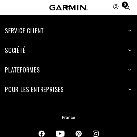
0
Total
items
in
SERVICE CLIENT
cart:
0
SOCIÉTÉ
PLATEFORMES
POUR LES ENTREPRISES
France