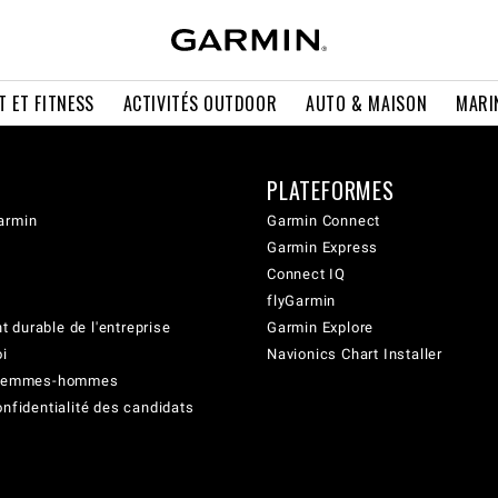
T ET FITNESS
ACTIVITÉS OUTDOOR
AUTO & MAISON
MARI
PLATEFORMES
armin
Garmin Connect
Garmin Express
Connect IQ
flyGarmin
 durable de l'entreprise
Garmin Explore
oi
Navionics Chart Installer
é femmes-hommes
onfidentialité des candidats