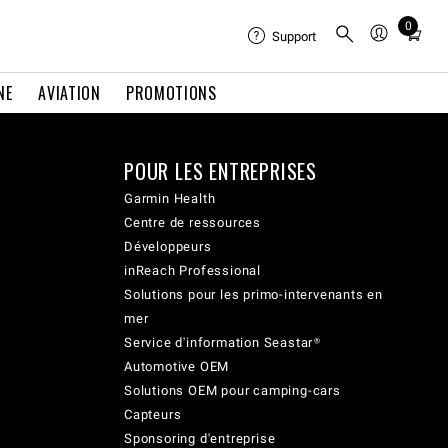
0
Total
Support
items
in
NE
AVIATION
PROMOTIONS
cart:
0
POUR LES ENTREPRISES
Garmin Health
Centre de ressources
Développeurs
inReach Professional
Solutions pour les primo-intervenants en
mer
Service d'information Seastar®
Automotive OEM
Solutions OEM pour camping-cars
Capteurs
Sponsoring d'entreprise