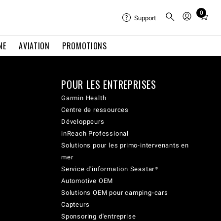
0
Total
Support
items
in
NE
AVIATION
PROMOTIONS
cart:
0
POUR LES ENTREPRISES
Garmin Health
Centre de ressources
Développeurs
inReach Professional
Solutions pour les primo-intervenants en
mer
Service d'information Seastar®
Automotive OEM
Solutions OEM pour camping-cars
Capteurs
Sponsoring d'entreprise