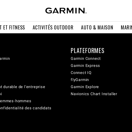
T ET FITNESS
ACTIVITÉS OUTDOOR
AUTO & MAISON
MARI
PLATEFORMES
armin
Garmin Connect
Garmin Express
Connect IQ
flyGarmin
 durable de l'entreprise
Garmin Explore
oi
Navionics Chart Installer
é femmes-hommes
onfidentialité des candidats