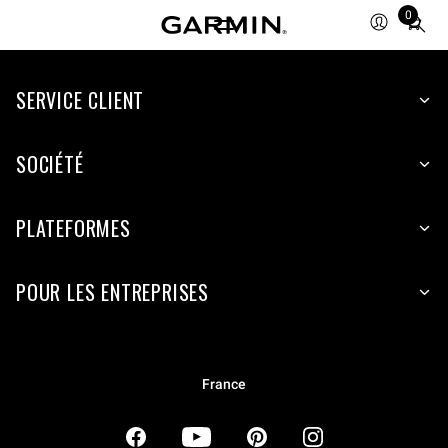
0
Total
items
in
SERVICE CLIENT
cart:
0
SOCIÉTÉ
PLATEFORMES
POUR LES ENTREPRISES
France