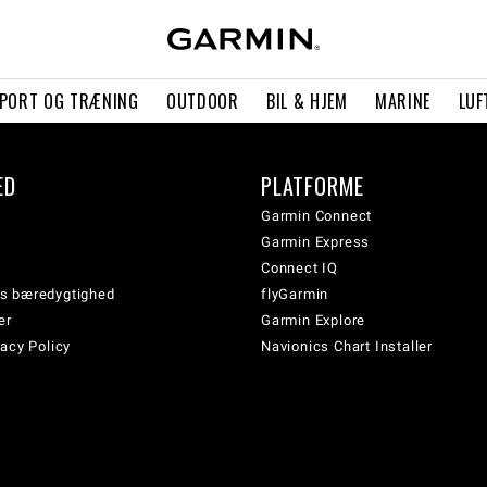
PORT OG TRÆNING
OUTDOOR
BIL & HJEM
MARINE
LUF
ED
PLATFORME
Garmin Connect
Garmin Express
Connect IQ
s bæredygtighed
flyGarmin
er
Garmin Explore
acy Policy
Navionics Chart Installer