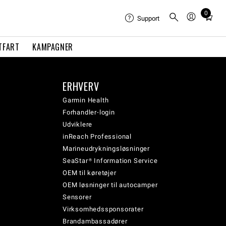
0
Total
Support
items
in
TFART
KAMPAGNER
cart:
0
ERHVERV
Garmin Health
Forhandler-login
Udviklere
inReach Professional
Marineudrykningsløsninger
SeaStar® Information Service
OEM til køretøjer
OEM løsninger til autocamper
Sensorer
Virksomhedssponsorater
Brandambassadører