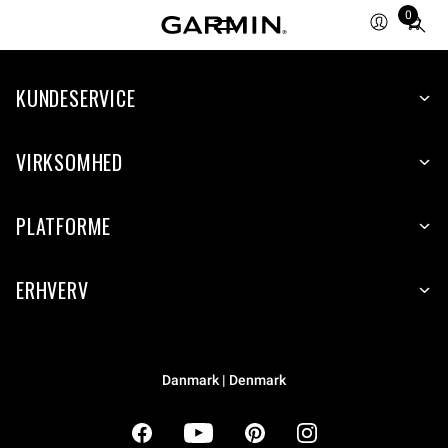
0
Total
items
in
cart:
KUNDESERVICE
0
VIRKSOMHED
PLATFORME
ERHVERV
Danmark | Denmark