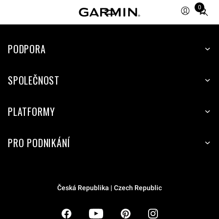
0
Total
items
in
PODPORA
cart:
0
SPOLEČNOST
PLATFORMY
PRO PODNIKÁNÍ
Česká Republika | Czech Republic