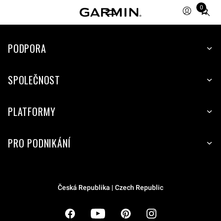
0
Total
items
in
cart:
PODPORA
0
SPOLEČNOST
PLATFORMY
PRO PODNIKÁNÍ
Česká Republika | Czech Republic