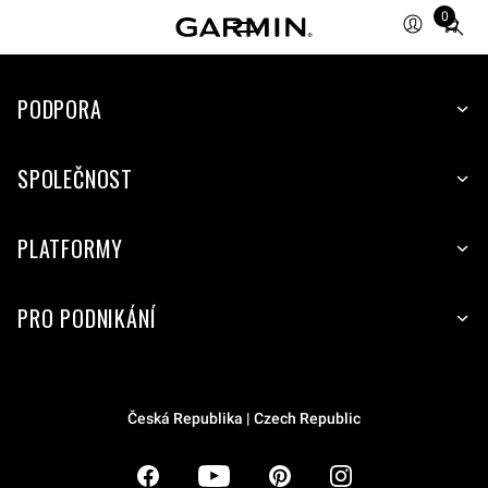
0
Total
items
in
PODPORA
cart:
0
SPOLEČNOST
PLATFORMY
PRO PODNIKÁNÍ
Česká Republika | Czech Republic