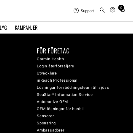
0
Total
Support
items
in
FLYG
KAMPANJER
cart:
0
FÖR FÖRETAG
Garmin Health
Login återförsäljare
Utvecklare
inReach Professional
Lösningar för räddningsteam till sjöss
SeaStar® Information Service
Automotive OEM
OEM-lösningar för husbil
Sensorer
Sponsring
Ambassadörer