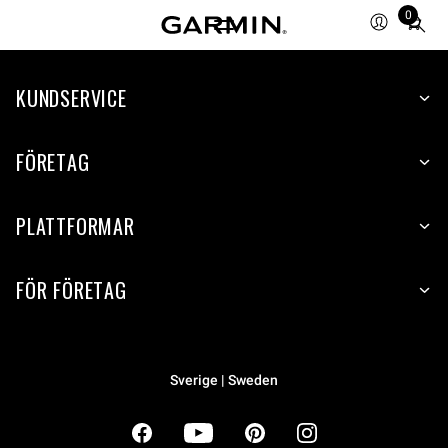
0
Total
items
in
cart:
KUNDSERVICE
0
FÖRETAG
PLATTFORMAR
FÖR FÖRETAG
Sverige | Sweden