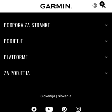
0
Total
items
in
PODPORA ZA STRANKE
cart:
0
PODJETJE
PLATFORME
ZA PODJETJA
Slovenija | Slovenia