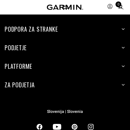
0
Total
items
in
PODPORA ZA STRANKE
cart:
0
PODJETJE
PLATFORME
ZA PODJETJA
Slovenija | Slovenia