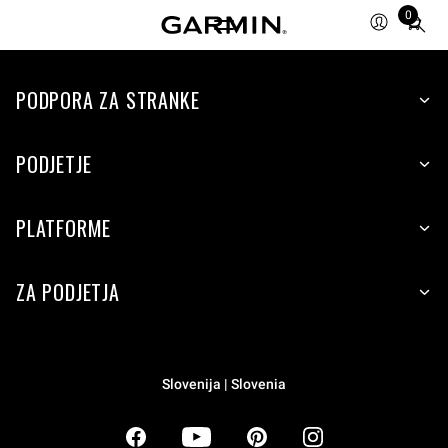
0
Total
items
in
PODPORA ZA STRANKE
cart:
0
PODJETJE
PLATFORME
ZA PODJETJA
Slovenija | Slovenia