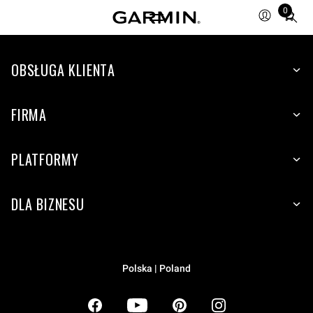
0
Total
items
in
OBSŁUGA KLIENTA
cart:
0
FIRMA
PLATFORMY
DLA BIZNESU
Polska | Poland