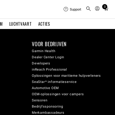
0
Total
Support
items
in
EM
LUCHTVAART
ACTIES
cart:
0
VOOR BEDRIJVEN
Garmin Health
Dealer Center Login
Developers
inReach Professional
Oplossingen voor maritieme hulpverleners
SeaStar® informatieservice
Automotive OEM
OEM-oplossingen voor campers
Sensoren
Bedrijfssponsoring
Merkambassadeurs