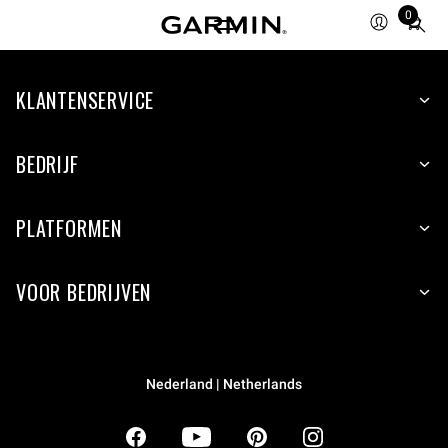
0
Total
items
in
KLANTENSERVICE
cart:
0
BEDRIJF
PLATFORMEN
VOOR BEDRIJVEN
Nederland | Netherlands