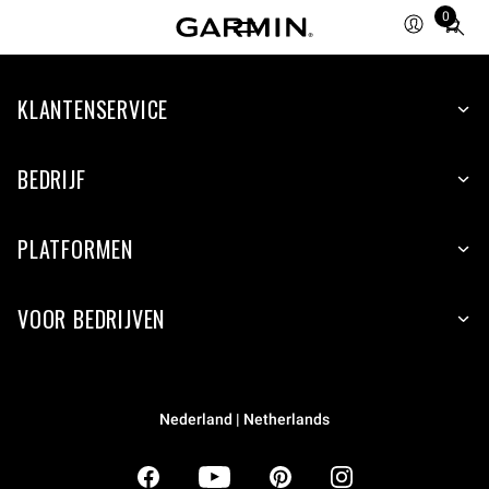
0
Total
items
in
KLANTENSERVICE
cart:
0
BEDRIJF
PLATFORMEN
VOOR BEDRIJVEN
Nederland | Netherlands