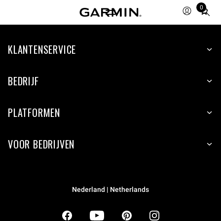
0
Total
items
in
KLANTENSERVICE
cart:
0
BEDRIJF
PLATFORMEN
VOOR BEDRIJVEN
Nederland | Netherlands