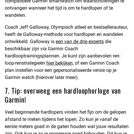
compatibele Garmin smartwatch om waarschuwingen te
ontvangen wanneer het tijd is om te hardlopen of te
wandelen.
Coach Jeff Galloway, Olympisch atleet en bestsellerauteur,
heeft de Galloway-methode voor hardlopen en wandelen
ontwikkeld. Galloway is
een van de drie experts
die
beschikbaar zijn via Garmin Coach
hardlooptrainingsplannen. Je kunt zijn aanbevolen ren-
loop-renstrategieën
hier bekijken,
of een Garmin Coach
plan instellen voor een gepersonaliseerde versie op je
Garmin watch (hierover later meer).
7. Tip: overweeg een hardloophorloge van
Garmin!
Veel beginnende hardlopers vinden het fijn om de gelopen
afstand te meten tijdens het lopen. Zo kun je vanaf de
eerste meters goed in de gaten houden wat jouw resultaten
zijn. Ook kun je zo je progressie goed bijhouden. Dit kun je