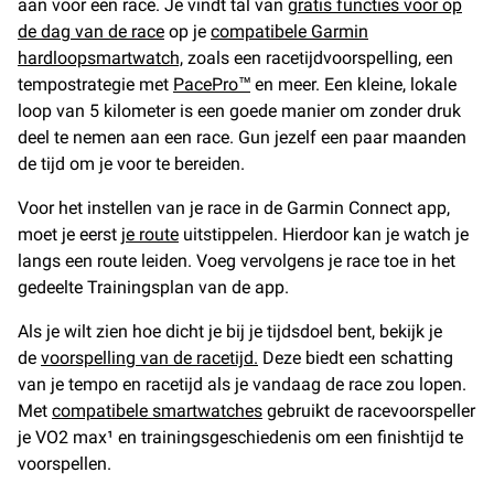
aan voor een race. Je vindt tal van
gratis functies voor op
de dag van de race
op je
compatibele Garmin
hardloopsmartwatch,
zoals een racetijdvoorspelling, een
tempostrategie met
PacePro™
en meer. Een kleine, lokale
loop van 5 kilometer is een goede manier om zonder druk
deel te nemen aan een race. Gun jezelf een paar maanden
de tijd om je voor te bereiden.
Voor het instellen van je race in de Garmin Connect app,
moet je eerst
je route
uitstippelen. Hierdoor kan je watch je
langs een route leiden. Voeg vervolgens je race toe in het
gedeelte Trainingsplan van de app.
Als je wilt zien hoe dicht je bij je tijdsdoel bent, bekijk je
de
voorspelling van de racetijd.
Deze biedt een schatting
van je tempo en racetijd als je vandaag de race zou lopen.
Met
compatibele smartwatches
gebruikt de racevoorspeller
je VO2 max¹ en trainingsgeschiedenis om een finishtijd te
voorspellen.