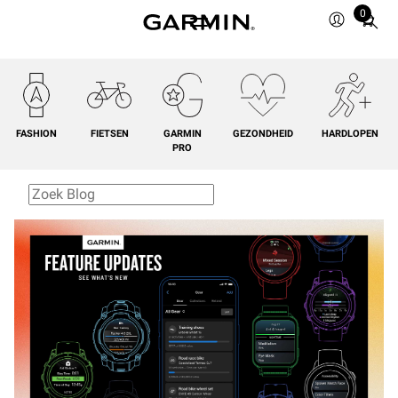
0
Total
items
in
cart:
0
FASHION
FIETSEN
GARMIN
GEZONDHEID
HARDLOPEN
PRO