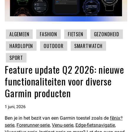
ALGEMEEN
FASHION
FIETSEN
GEZONDHEID
HARDLOPEN
OUTDOOR
SMARTWATCH
SPORT
Feature update Q2 2026: nieuwe
functionaliteiten voor diverse
Garmin producten
1 juni, 2026
Ben je in het bezit van een Garmin toestel zoals de
fēnix®
serie
,
Forerunner-serie
,
Venu-serie
,
Edge-fietsnavigatie
,