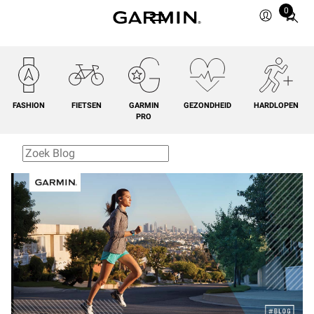
0
Total
items
in
cart:
0
FASHION
FIETSEN
GARMIN
GEZONDHEID
HARDLOPEN
PRO