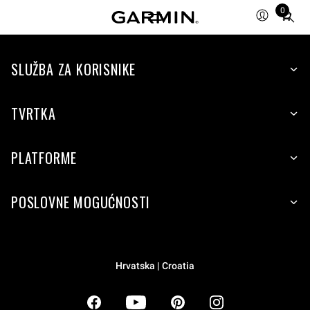
0
Total
items
in
SLUŽBA ZA KORISNIKE
cart:
0
TVRTKA
PLATFORME
POSLOVNE MOGUĆNOSTI
Hrvatska | Croatia