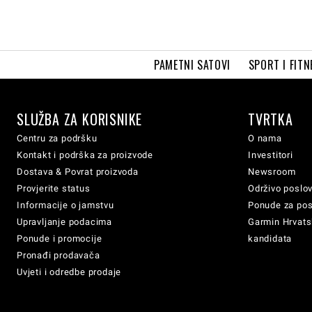
PAMETNI SATOVI
SPORT I FITN
SLUŽBA ZA KORISNIKE
TVRTKA
Centru za podršku
O nama
Kontakt i podrška za proizvode
Investitori
Dostava & Povrat proizvoda
Newsroom
Provjerite status
Održivo poslo
Informacije o jamstvu
Ponude za po
Upravljanje podacima
Garmin Hrvatsk
Ponude i promocije
kandidata
Pronađi prodavača
Uvjeti i odredbe prodaje