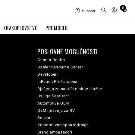
0
Total
Support
items
in
ZRAKOPLOVSTVO
PROMOCIJE
cart:
0
POSLOVNE MOGUĆNOSTI
Garmin Health
Dealer Resource Center
Developeri
inReach Professional
Rješenja za nautičke hitne službe
Usluga SeaStar®
Automotive OEM
OEM rješenja za RV
Senzori
Korporativno sponzoriranje
Brand ambasadori