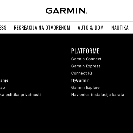
ESS
REKREACIJA NA OTVORENOM
AUTO & DOM
NAUTIKA
PLATFORME
Garmin Connect
Garmin Express
Connect IQ
vanje
flyGarmin
sao
Garmin Explore
a politika privatnosti
Navionics instalacija karata