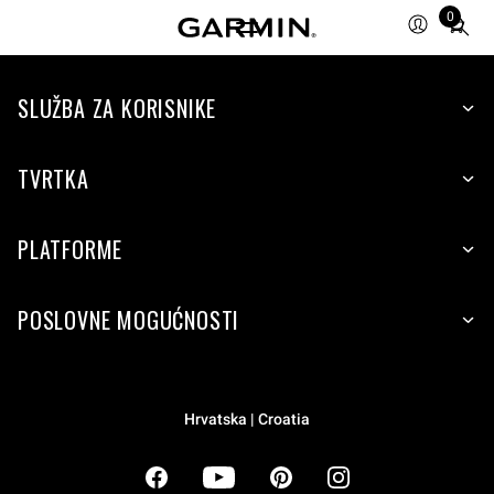
0
Total
items
in
cart:
SLUŽBA ZA KORISNIKE
0
TVRTKA
PLATFORME
POSLOVNE MOGUĆNOSTI
Hrvatska | Croatia