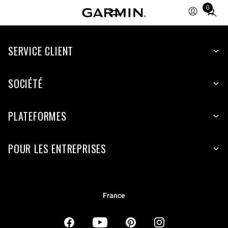
0
Total
items
in
SERVICE CLIENT
cart:
0
SOCIÉTÉ
PLATEFORMES
POUR LES ENTREPRISES
France