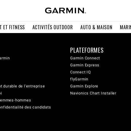
T ET FITNESS
ACTIVITÉS OUTDOOR
AUTO & MAISON
MARI
PLATEFORMES
armin
Garmin Connect
Garmin Express
Connect IQ
flyGarmin
 durable de l'entreprise
Garmin Explore
oi
Navionics Chart Installer
é femmes-hommes
onfidentialité des candidats