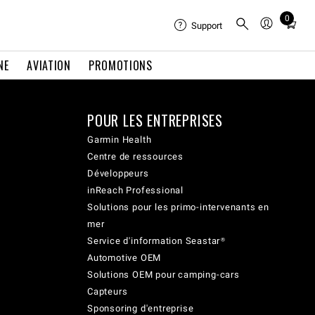
0
Total
Support
items
in
NE
AVIATION
PROMOTIONS
cart:
0
POUR LES ENTREPRISES
Garmin Health
Centre de ressources
Développeurs
inReach Professional
Solutions pour les primo-intervenants en
mer
Service d'information Seastar®
Automotive OEM
Solutions OEM pour camping-cars
Capteurs
Sponsoring d'entreprise