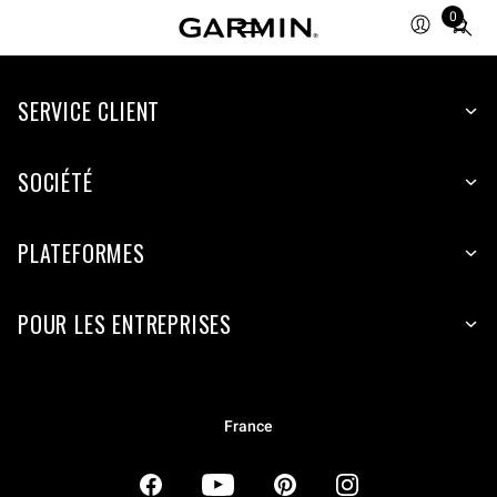
0
Total
items
in
SERVICE CLIENT
cart:
0
SOCIÉTÉ
PLATEFORMES
POUR LES ENTREPRISES
France