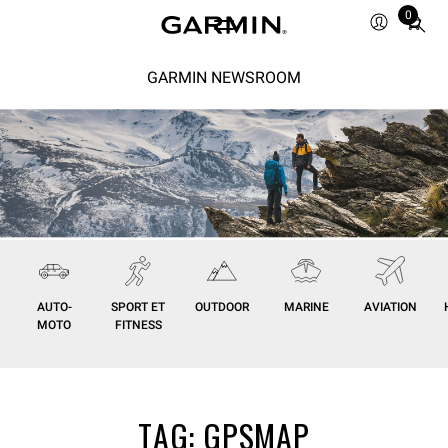
0
Total
items
in
GARMIN NEWSROOM
cart:
0
AUTO-
SPORT ET
OUTDOOR
MARINE
AVIATION
MOTO
FITNESS
TAG:
GPSMAP