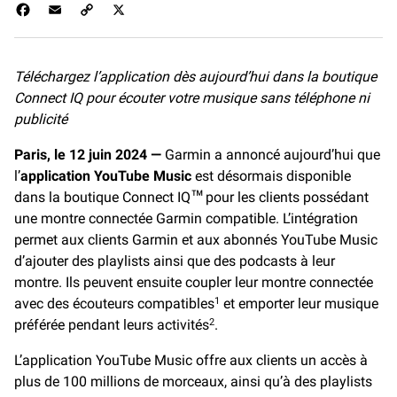
F
E
C
X
a
m
o
c
a
p
e
i
y
Téléchargez l’application dès aujourd’hui dans la boutique
b
l
L
Connect IQ pour écouter votre musique sans téléphone ni
o
i
o
n
publicité
k
k
Paris, le 12 juin 2024 —
Garmin a annoncé aujourd’hui que
l’
application YouTube Music
est désormais disponible
dans la boutique Connect IQ
pour les clients possédant
™
une montre connectée Garmin compatible. L’intégration
permet aux clients Garmin et aux abonnés YouTube Music
d’ajouter des playlists ainsi que des podcasts à leur
montre. Ils peuvent ensuite coupler leur montre connectée
avec des écouteurs compatibles
et emporter leur musique
1
préférée pendant leurs activités
.
2
L’application YouTube Music offre aux clients un accès à
plus de 100 millions de morceaux, ainsi qu’à des playlists