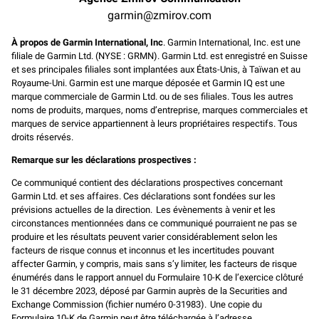
garmin@zmirov.com
À propos de Garmin International, Inc
. Garmin International, Inc. est une
filiale de Garmin Ltd. (NYSE : GRMN). Garmin Ltd. est enregistré en Suisse
et ses principales filiales sont implantées aux États-Unis, à Taïwan et au
Royaume-Uni. Garmin est une marque déposée et Garmin IQ est une
marque commerciale de Garmin Ltd. ou de ses filiales. Tous les autres
noms de produits, marques, noms d’entreprise, marques commerciales et
marques de service appartiennent à leurs propriétaires respectifs. Tous
droits réservés.
Remarque sur les déclarations prospectives :
Ce communiqué contient des déclarations prospectives concernant
Garmin Ltd. et ses affaires. Ces déclarations sont fondées sur les
prévisions actuelles de la direction. Les évènements à venir et les
circonstances mentionnées dans ce communiqué pourraient ne pas se
produire et les résultats peuvent varier considérablement selon les
facteurs de risque connus et inconnus et les incertitudes pouvant
affecter Garmin, y compris, mais sans s’y limiter, les facteurs de risque
énumérés dans le rapport annuel du Formulaire 10-K de l’exercice clôturé
le 31 décembre 2023, déposé par Garmin auprès de la Securities and
Exchange Commission (fichier numéro 0-31983). Une copie du
Formulaire 10-K de Garmin peut être téléchargée à l’adresse