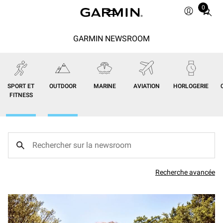
0
Total
items
in
GARMIN NEWSROOM
cart:
0
SPORT ET
OUTDOOR
MARINE
AVIATION
HORLOGERIE
FITNESS
Recherche avancée