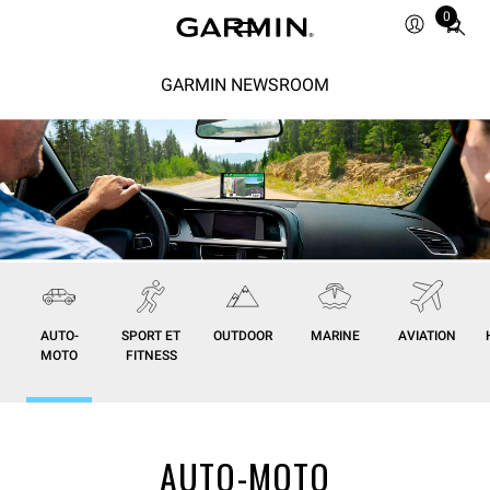
0
Total
items
in
GARMIN NEWSROOM
cart:
0
AUTO-
SPORT ET
OUTDOOR
MARINE
AVIATION
MOTO
FITNESS
AUTO-MOTO