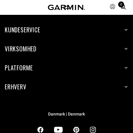
0
Total
items
in
KUNDESERVICE
cart:
0
VIRKSOMHED
PLATFORME
ERHVERV
Danmark | Denmark