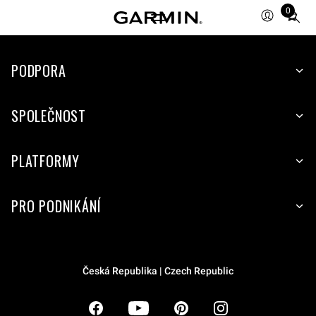
0
Total
items
in
PODPORA
cart:
0
SPOLEČNOST
PLATFORMY
PRO PODNIKÁNÍ
Česká Republika | Czech Republic