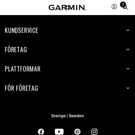
0
Total
items
in
KUNDSERVICE
cart:
0
FÖRETAG
PLATTFORMAR
FÖR FÖRETAG
Sverige | Sweden