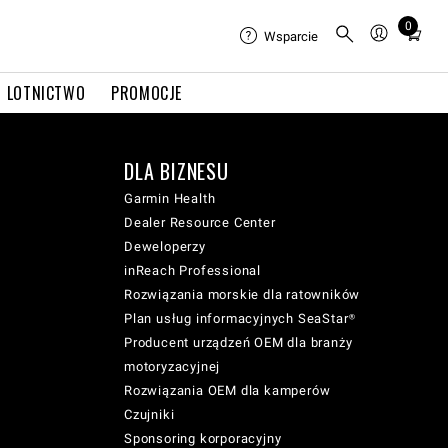
0
Total
Wsparcie
items
in
LOTNICTWO
PROMOCJE
cart:
0
DLA BIZNESU
Garmin Health
Dealer Resource Center
Deweloperzy
inReach Professional
Rozwiązania morskie dla ratowników
Plan usług informacyjnych SeaStar®
Producent urządzeń OEM dla branży
motoryzacyjnej
Rozwiązania OEM dla kamperów
Czujniki
Sponsoring korporacyjny