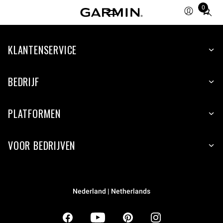
0
Total
items
in
KLANTENSERVICE
cart:
0
BEDRIJF
PLATFORMEN
VOOR BEDRIJVEN
Nederland | Netherlands