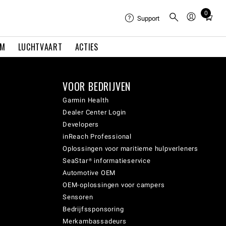
0
Total
Support
items
in
EM
LUCHTVAART
ACTIES
cart:
0
VOOR BEDRIJVEN
Garmin Health
Dealer Center Login
Developers
inReach Professional
Oplossingen voor maritieme hulpverleners
SeaStar® informatieservice
Automotive OEM
OEM-oplossingen voor campers
Sensoren
Bedrijfssponsoring
Merkambassadeurs