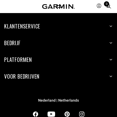
0
Total
items
in
KLANTENSERVICE
cart:
0
BEDRIJF
PLATFORMEN
VOOR BEDRIJVEN
Nederland | Netherlands