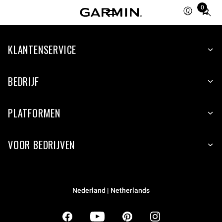
0
Total
items
in
KLANTENSERVICE
cart:
0
BEDRIJF
PLATFORMEN
VOOR BEDRIJVEN
Nederland | Netherlands