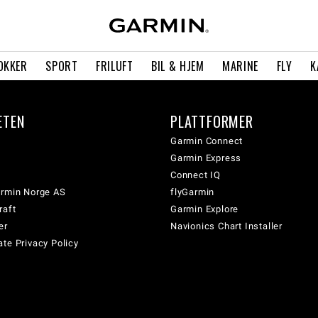
OKKER
SPORT
FRILUFT
BIL & HJEM
MARINE
FLY
K
ETEN
PLATTFORMER
Garmin Connect
Garmin Express
Connect IQ
armin Norge AS
flyGarmin
raft
Garmin Explore
er
Navionics Chart Installer
te Privacy Policy