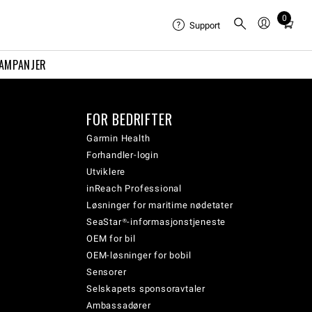
0
Total
Support
items
in
AMPANJER
cart:
0
FOR BEDRIFTER
Garmin Health
Forhandler-login
Utviklere
inReach Professional
Løsninger for maritime nødetater
SeaStar®-informasjonstjeneste
OEM for bil
OEM-løsninger for bobil
Sensorer
Selskapets sponsoravtaler
Ambassadører