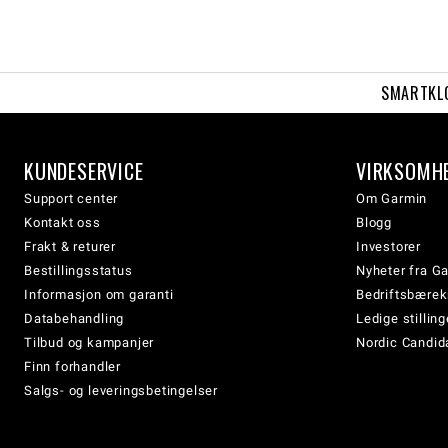
SMARTKL
KUNDESERVICE
VIRKSOMH
Support center
Om Garmin
Kontakt oss
Blogg
Frakt & returer
Investorer
Bestillingsstatus
Nyheter fra G
Informasjon om garanti
Bedriftsbærek
Databehandling
Ledige stilling
Tilbud og kampanjer
Nordic Candida
Finn forhandler
Salgs- og leveringsbetingelser