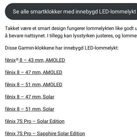
Se alle smartklokker med innebygd LED-lommelykt
Takket være et smart design fungerer lommelykten like godt uan
å bevare nattsynet. I tillegg kan lysstyrken justeres, og lom
Disse Garmin-klokkene har innebygd LED-lommelykt:
fēnix
8 – 43 mm, AMOLED
®
fēnix 8 – 47 mm, AMOLED
fēnix 8 – 51 mm, AMOLED
fēnix 8 – 47 mm, Solar
fēnix 8 – 51 mm, Solar
fēnix 7S Pro – Solar Edition
fēnix 7S Pro – Sapphire Solar Edition