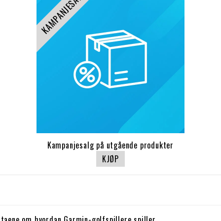
KAMPANJESALG
Kampanjesalg på utgående produkter
KJØP
taene om hvordan Garmin-golfspillere spiller