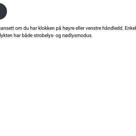
sett om du har klokken på høyre eller venstre håndledd. Enkelte m
melykten har både strobelys- og nødlysmodus.