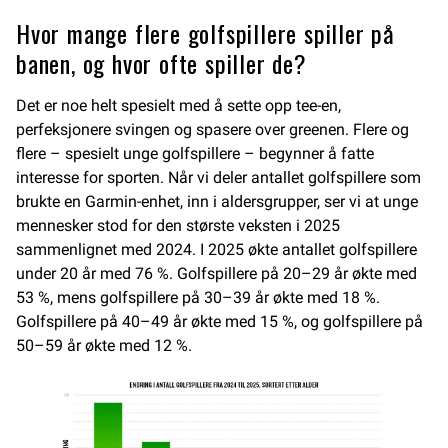
Hvor mange flere golfspillere spiller på
banen, og hvor ofte spiller de?
Det er noe helt spesielt med å sette opp tee-en,
perfeksjonere svingen og spasere over greenen. Flere og
flere – spesielt unge golfspillere – begynner å fatte
interesse for sporten. Når vi deler antallet golfspillere som
brukte en Garmin-enhet, inn i aldersgrupper, ser vi at unge
mennesker stod for den største veksten i 2025
sammenlignet med 2024. I 2025 økte antallet golfspillere
under 20 år med 76 %. Golfspillere på 20–29 år økte med
53 %, mens golfspillere på 30–39 år økte med 18 %.
Golfspillere på 40–49 år økte med 15 %, og golfspillere på
50–59 år økte med 12 %.