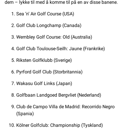
dem – lykke til med å komme til på en av disse banene.
Sea ‘n’ Air Golf Course (USA)
Golf Club Longchamp (Canada)
Wembley Golf Course: Old (Australia)
Golf Club Toulouse-Seilh: Jaune (Frankrike)
Riksten Golfklubb (Sverige)
Pyrford Golf Club (Storbritannia)
Wakasu Golf Links (Japan)
Golfbaan Landgoed Bergvliet (Nederland)
Club de Campo Villa de Madrid: Recorrido Negro
(Spania)
Kölner Golfclub: Championship (Tyskland)