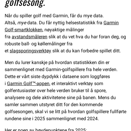
golfsesong.
Når du spiller golf med Garmin, får du mye data.
Altså,
mye
data. Du får nyttig helsestatistikk fra
Garmin
Golf-smartklokken
, nøyaktige målinger
fra
avstandsmåleren
slik at du vet hva du har foran deg, og
robuste ball- og køllemålinger fra
et
slagsporingsverktøy
slik at du kan forbedre spillet ditt.
Men du lurer kanskje på hvordan statistikken din er
sammenlignet med Garmin-golfspillere fra hele verden.
Dette er vårt siste dypdykk i dataene som loggføres
i
Garmin Golf™-appen
, et interaktivt verktøy som
golfentusiaster over hele verden bruker til å spore,
analysere og dele aktivitetene sine på banen. Mens du
samler sammen utstyret ditt for den kommende
golfsesongen, skal vi se litt på hvordan golfspillere fullførte
rundene sine i 2025 sammenlignet med 2024.
Her er noen av høydepunktene fra 2025: