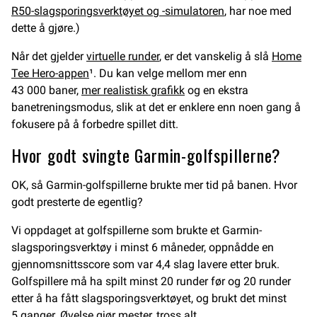
R50-slagsporingsverktøyet og -simulatoren
, har noe med
dette å gjøre.)
Når det gjelder
virtuelle runder
, er det vanskelig å slå
Home
Tee Hero-appen
¹. Du kan velge mellom mer enn
43 000 baner,
mer realistisk grafikk
og en ekstra
banetreningsmodus, slik at det er enklere enn noen gang å
fokusere på å forbedre spillet ditt.
Hvor godt svingte Garmin-golfspillerne?
OK, så Garmin-golfspillerne brukte mer tid på banen. Hvor
godt presterte de egentlig?
Vi oppdaget at golfspillerne som brukte et Garmin-
slagsporingsverktøy i minst 6 måneder, oppnådde en
gjennomsnittsscore som var 4,4 slag lavere etter bruk.
Golfspillere må ha spilt minst 20 runder før og 20 runder
etter å ha fått slagsporingsverktøyet, og brukt det minst
5 ganger. Øvelse gjør mester, tross alt.