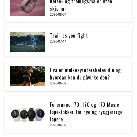
helse- og treningsmåler uten
skjerm
2026-08-04
Train as you fight
2026-07-14
Hva er melkesyreterskelen din og
hvordan kan du påvirke den?
2026-06-02
Forerunner 70, 170 og 170 Music:
løpeklokker for nye og nysgjerrige
løpere
2026-06-02