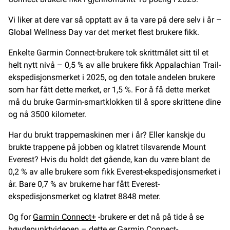
Vi liker at dere var så opptatt av å ta vare på dere selv i år –
Global Wellness Day var det merket flest brukere fikk.
Enkelte Garmin Connect-brukere tok skrittmålet sitt til et
helt nytt nivå – 0,5 % av alle brukere fikk Appalachian Trail-
ekspedisjonsmerket i 2025, og den totale andelen brukere
som har fått dette merket, er 1,5 %. For å få dette merket
må du bruke Garmin-smartklokken til å spore skrittene dine
og nå 3500 kilometer.
Har du brukt trappemaskinen mer i år? Eller kanskje du
brukte trappene på jobben og klatret tilsvarende Mount
Everest? Hvis du holdt det gående, kan du være blant de
0,2 % av alle brukere som fikk Everest-ekspedisjonsmerket i
år. Bare 0,7 % av brukerne har fått Everest-
ekspedisjonsmerket og klatret 8848 meter.
Og for
Garmin Connect+
-brukere er det nå på tide å se
høydepunktvideoen – dette er Garmin Connect-