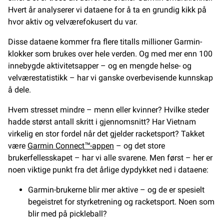
Hvert år analyserer vi dataene for å ta en grundig kikk på
hvor aktiv og velværefokusert du var.
Disse dataene kommer fra flere titalls millioner Garmin-
klokker som brukes over hele verden. Og med mer enn 100
innebygde aktivitetsapper – og en mengde helse- og
velværestatistikk – har vi ganske overbevisende kunnskap
å dele.
Hvem stresset mindre – menn eller kvinner? Hvilke steder
hadde størst antall skritt i gjennomsnitt? Har Vietnam
virkelig en stor fordel når det gjelder racketsport? Takket
være
Garmin Connect™-appen
– og det store
brukerfellesskapet – har vi alle svarene. Men først – her er
noen viktige punkt fra det årlige dypdykket ned i dataene:
Garmin-brukerne blir mer aktive – og de er spesielt
begeistret for styrketrening og racketsport. Noen som
blir med på pickleball?