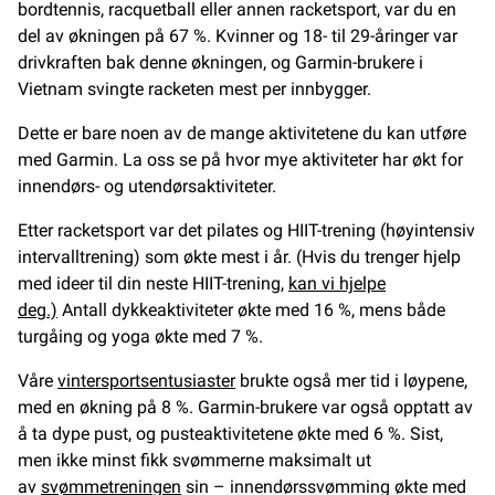
bordtennis, racquetball eller annen racketsport, var du en
del av økningen på 67 %. Kvinner og 18- til 29-åringer var
drivkraften bak denne økningen, og Garmin-brukere i
Vietnam svingte racketen mest per innbygger.
Dette er bare noen av de mange aktivitetene du kan utføre
med Garmin. La oss se på hvor mye aktiviteter har økt for
innendørs- og utendørsaktiviteter.
Etter racketsport var det pilates og HIIT-trening (høyintensiv
intervalltrening) som økte mest i år. (Hvis du trenger hjelp
med ideer til din neste HIIT-trening,
kan vi hjelpe
deg.)
Antall dykkeaktiviteter økte med 16 %, mens både
turgåing og yoga økte med 7 %.
Våre
vintersportsentusiaster
brukte også mer tid i løypene,
med en økning på 8 %. Garmin-brukere var også opptatt av
å ta dype pust, og pusteaktivitetene økte med 6 %. Sist,
men ikke minst fikk svømmerne maksimalt ut
av
svømmetreningen
sin – innendørssvømming økte med