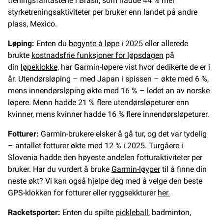
treningsfantastene i Brasil, som hadde 44 % mer
styrketreningsaktiviteter per bruker enn landet på andre
plass, Mexico.
Løping:
Enten du
begynte å løpe
i 2025 eller allerede
brukte
kostnadsfrie funksjoner for løpsdagen
på
din
løpeklokke,
har Garmin-løpere vist hvor dedikerte de er i
år. Utendørsløping – med Japan i spissen – økte med 6 %,
mens innendørsløping økte med 16 % – ledet an av norske
løpere. Menn hadde 21 % flere utendørsløpeturer enn
kvinner, mens kvinner hadde 16 % flere innendørsløpeturer.
Fotturer:
Garmin-brukere elsker å gå tur, og det var tydelig
– antallet fotturer økte med 12 % i 2025. Turgåere i
Slovenia hadde den høyeste andelen fotturaktiviteter per
bruker. Har du vurdert å bruke
Garmin-løyper
til å finne din
neste økt? Vi kan også hjelpe deg med å velge den beste
GPS-klokken for fotturer eller ryggsekkturer
her.
Racketsporter:
Enten du spilte
pickleball,
badminton,