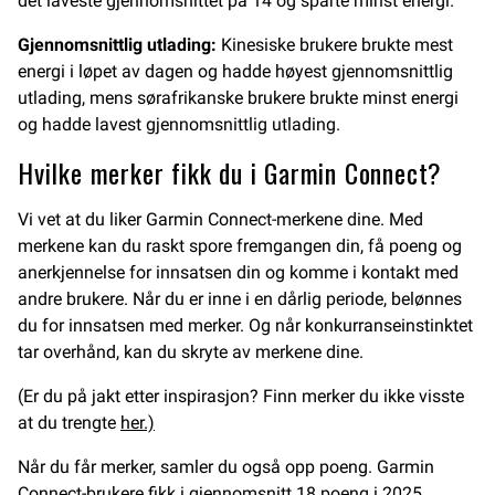
det laveste gjennomsnittet på 14 og sparte minst energi.
Gjennomsnittlig utlading:
Kinesiske brukere brukte mest
energi i løpet av dagen og hadde høyest gjennomsnittlig
utlading, mens sørafrikanske brukere brukte minst energi
og hadde lavest gjennomsnittlig utlading.
Hvilke merker fikk du i Garmin Connect?
Vi vet at du liker Garmin Connect-merkene dine. Med
merkene kan du raskt spore fremgangen din, få poeng og
anerkjennelse for innsatsen din og komme i kontakt med
andre brukere. Når du er inne i en dårlig periode, belønnes
du for innsatsen med merker. Og når konkurranseinstinktet
tar overhånd, kan du skryte av merkene dine.
(Er du på jakt etter inspirasjon? Finn merker du ikke visste
at du trengte
her.)
Når du får merker, samler du også opp poeng. Garmin
Connect-brukere fikk i gjennomsnitt 18 poeng i 2025.