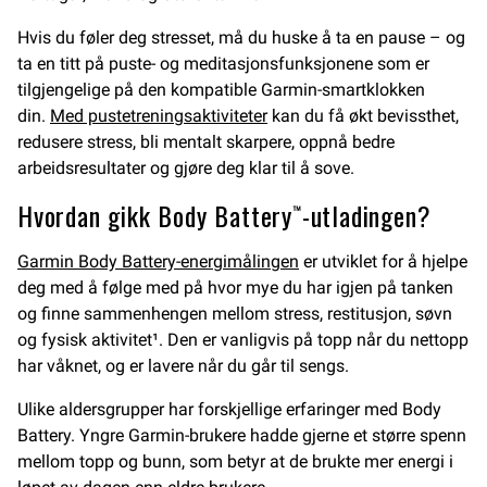
Hvis du føler deg stresset, må du huske å ta en pause – og
ta en titt på puste- og meditasjonsfunksjonene som er
tilgjengelige på den kompatible Garmin-smartklokken
din.
Med pustetreningsaktiviteter
kan du få økt bevissthet,
redusere stress, bli mentalt skarpere, oppnå bedre
arbeidsresultater og gjøre deg klar til å sove.
Hvordan gikk Body Battery™-utladingen?
Garmin Body Battery-energimålingen
er utviklet for å hjelpe
deg med å følge med på hvor mye du har igjen på tanken
og finne sammenhengen mellom stress, restitusjon, søvn
og fysisk aktivitet¹. Den er vanligvis på topp når du nettopp
har våknet, og er lavere når du går til sengs.
Ulike aldersgrupper har forskjellige erfaringer med Body
Battery. Yngre Garmin-brukere hadde gjerne et større spenn
mellom topp og bunn, som betyr at de brukte mer energi i