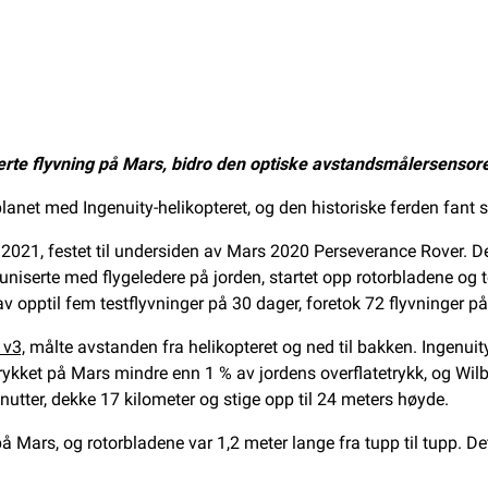
lerte flyvning på Mars, bidro den optiske avstandsmålersensoren
lanet med Ingenuity-helikopteret, og den historiske ferden fant
2021, festet til undersiden av Mars 2020 Perseverance Rover. Det 
uniserte med flygeledere på jorden, startet opp rotorbladene og to
opptil fem testflyvninger på 30 dager, foretok 72 flyvninger på 
 v3,
målte avstanden fra helikopteret og ned til bakken. Ingenui
tetrykket på Mars mindre enn 1 % av jordens overflatetrykk, og Wilb
inutter, dekke 17 kilometer og stige opp til 24 meters høyde.
 på Mars, og rotorbladene var 1,2 meter lange fra tupp til tupp. D