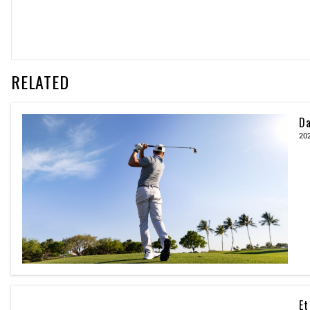
RELATED
Da
20
Et