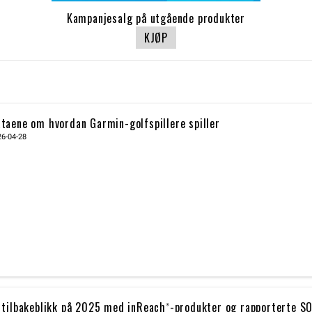
Kampanjesalg på utgående produkter
KJØP
taene om hvordan Garmin-golfspillere spiller
26-04-28
 tilbakeblikk på 2025 med inReach®-produkter og rapporterte S