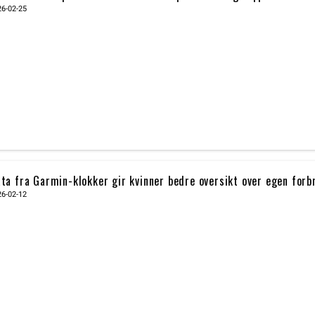
26-02-25
ta fra Garmin-klokker gir kvinner bedre oversikt over egen forbr
26-02-12