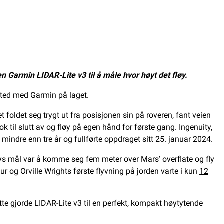
 Garmin LIDAR-Lite v3 til å måle hvor høyt det fløy.
 sted med Garmin på laget.
foldet seg trygt ut fra posisjonen sin på roveren, fant veien
k til slutt av og fløy på egen hånd for første gang. Ingenuity,
mindre enn tre år og fullførte oppdraget sitt 25. januar 2024.
tys mål var å komme seg fem meter over Mars’ overflate og fly
ur og Orville Wrights første flyvning på jorden varte i kun
12
ette gjorde LIDAR-Lite v3 til en perfekt, kompakt høytytende