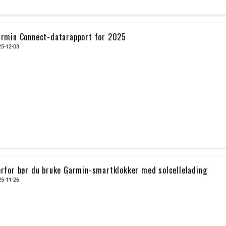
rmin Connect-datarapport for 2025
25-12-03
rfor bør du bruke Garmin-smartklokker med solcellelading
25-11-26