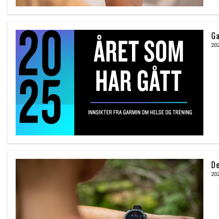
Ga
20
De
20