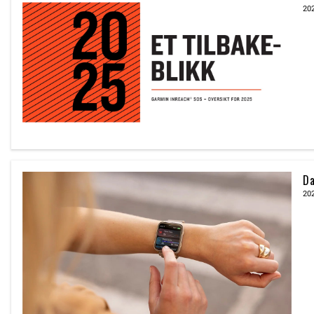
20
Da
20