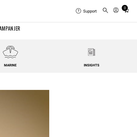
0
Total
Support
items
in
AMPANJER
cart:
0
MARINE
INSIGHTS