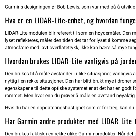
Garmins designingeniør Bob Lewis, som var med på å utvikle d
Hva er en LIDAR-Lite-enhet, og hvordan fung
LIDAR-Lite-modulen blir referert til som en høydemåler. Den må
lyset reflekteres, måler den tiden det tar for lyset å komme seg
atmosfære med lavt overflatetrykk, ikke kan bære så mye tun
Hvordan brukes LIDAR-Lite vanligvis på jord
Den brukes til å måle avstander i ulike situasjoner, vanligvis
nyttig i en rekke situasjoner. Den har blitt brukt mye i drone
egenskapene til dette optiske systemet er at det har en godt 
rommet. Men hvor enn du prøver å måle en avstand nøyaktig o
Hvis du har en oppdateringshastighet som er for treg, kan du 
Har Garmin andre produkter med LIDAR-Lite-
Den brukes faktisk i en rekke ulike Garmin-produkter. Når det