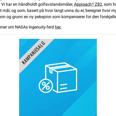
. Vi har en håndholdt golfavstandsmåler,
Approach® Z82,
som ha
 mål, og som, basert på hvor langt unna du er, beregner hvor my
bunn og grunn en ny pekepinn som kompenserer for den forskjellen
ut mer om NASAs Ingenuity-ferd
her.
KAMPANJESALG