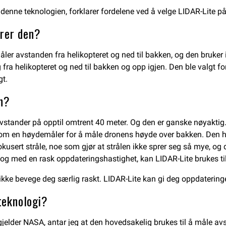
enne teknologien, forklarer fordelene ved å velge LIDAR-Lite på
erer den?
ler avstanden fra helikopteret og ned til bakken, og den bruker 
 fra helikopteret og ned til bakken og opp igjen. Den ble valgt for
gt.
en?
 avstander på opptil omtrent 40 meter. Og den er ganske nøyaktig
r som en høydemåler for å måle dronens høyde over bakken. Den ha
fokusert stråle, noe som gjør at strålen ikke sprer seg så mye, o
g med en rask oppdateringshastighet, kan LIDAR-Lite brukes ti
ikke bevege deg særlig raskt. LIDAR-Lite kan gi deg oppdatering
teknologi?
 gjelder NASA, antar jeg at den hovedsakelig brukes til å måle a