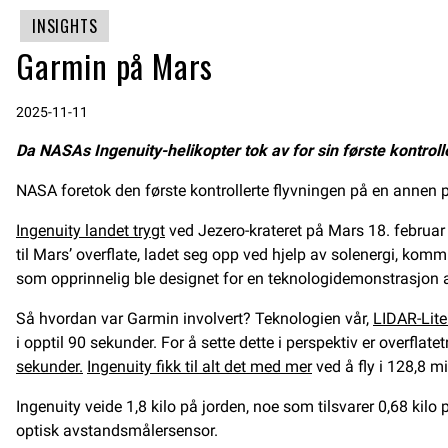
INSIGHTS
Garmin på Mars
2025-11-11
Da NASAs Ingenuity-helikopter tok av for sin første kontrol
NASA foretok den første kontrollerte flyvningen på en annen p
Ingenuity landet trygt
ved Jezero-krateret på Mars 18. februar 
til Mars’ overflate, ladet seg opp ved hjelp av solenergi, komm
som opprinnelig ble designet for en teknologidemonstrasjon av 
Så hvordan var Garmin involvert? Teknologien vår,
LIDAR-Lite
i opptil 90 sekunder. For å sette dette i perspektiv er overfla
sekunder.
Ingenuity fikk til alt det med mer
ved å fly i 128,8 m
Ingenuity veide 1,8 kilo på jorden, noe som tilsvarer 0,68 kilo
optisk avstandsmålersensor.